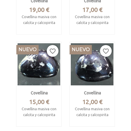
Covellina
Covellina
Precio
Precio
19,00 €
17,00 €
Covellina masiva con
Covellina masiva con
calcita y calcopirita
calcita y calcopirita
rodado pulido
rodado pulido
Cajamarca, Perú
Cajamarca, Perú
NUEVO
NUEVO
Mide 3.7 x 3.2 x 2 cm
Mide 2.8 x 2.5 x 2 cm
favorite_border
favorite_border
aprox.
aprox.
Covellina
Covellina
Precio
Precio
15,00 €
12,00 €
Covellina masiva con
Covellina masiva con
calcita y calcopirita
calcita y calcopirita
rodado pulido
rodado pulido