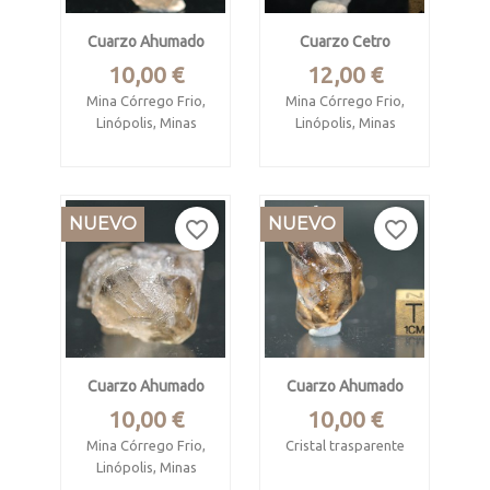
Cuarzo Ahumado
Cuarzo Cetro
Precio
Precio
10,00 €
12,00 €
Mina Córrego Frio,
Mina Córrego Frio,
Linópolis, Minas
Linópolis, Minas
Gerais, Brasil
Gerais, Brasil
Mide 2.4 x 2.1 x 1.8
Mide 3.4 x 2.4 x 1.6
cm
cm
NUEVO
NUEVO
favorite_border
favorite_border
Cuarzo elestial
Cuarzo Ahumado
Cuarzo Ahumado
Precio
Precio
10,00 €
10,00 €
Mina Córrego Frio,
Cristal trasparente
Linópolis, Minas
Mina Córrego Frio,
Gerais, Brasil