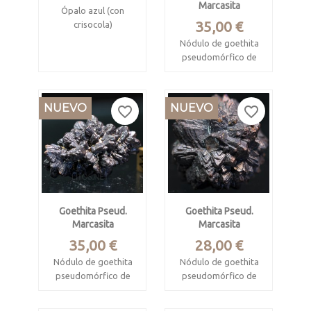
Marcasita
Ópalo azul (con
Precio
35,00 €
crisocola)
Nódulo de goethita
Acari Mine, Caravelí,
pseudomórfico de
Arequipa, Peru
marcasita
Mide 3.3 x 2.6 x 1 cm
White Desert,
NUEVO
NUEVO
favorite_border
favorite_border
Farafra Oasis, New
Valley Governorate,
Egipto
Mide 4.5 x 2.5 x 2.5
cm
Prophecy stone
Goethita Pseud.
Goethita Pseud.
Marcasita
Marcasita
Precio
Precio
35,00 €
28,00 €
Nódulo de goethita
Nódulo de goethita
pseudomórfico de
pseudomórfico de
marcasita
marcasita