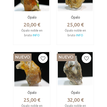
Ópalo
Ópalo
Precio
Precio
20,00 €
25,00 €
Ópalo noble en
Ópalo noble en
bruto
INFO
bruto
INFO
Wello, Amhara,
Wello, Amhara,
Etiopía.
Etiopía.
NUEVO
NUEVO
Pieza de 2.4 x 1.5 x 1
Pieza de 2.5 x 1.8 x
favorite_border
favorite_border
cm. Pesa 2.69
1.5 cm. Pesa 7.1
gramos
gramos
Ópalo
Ópalo
Precio
Precio
25,00 €
32,00 €
Ópalo noble en
Ópalo noble en