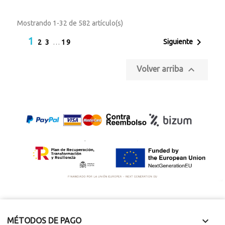
Cajamarca, Perú
Cajamarca, Perú
Mide 2.8 x 1.8 x 1.5
Mide 2 x 1.8 x 1.6 cm
Mostrando 1-32 de 582 artículo(s)
cm
1

Siguiente
2
3
…
19

Volver arriba

MÉTODOS DE PAGO