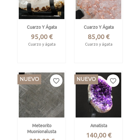
Cuarzo Y Ágata
Cuarzo Y Ágata
Precio
Precio
95,00 €
85,00 €
Cuarzo y ágata
Cuarzo y ágata
Artigas, Uruguay
Artigas, Uruguay
Mide 14 x 11 x 6.5
Mide 11 x 9.7 x 3.3
cm
cm
NUEVO
NUEVO
favorite_border
favorite_border
Color y brillo
Color y brillo
espectaculares
espectaculares
Incluye peana
Incluye peana
metálica.
metálica.
Meteorito
Amatista
Muonionalusta
Precio
140,00 €