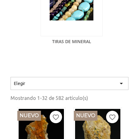
TIRAS DE MINERAL

Elegir
Mostrando 1-32 de 582 artículo(s)
NUEVO
NUEVO
favorite_border
favorite_border