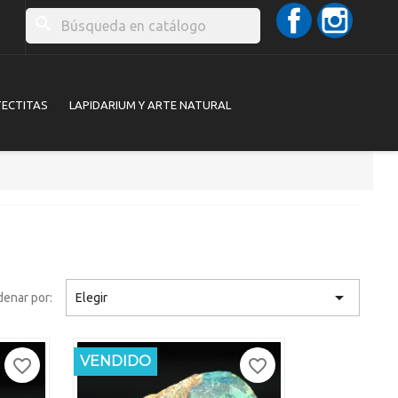
Facebook
Instag
search
TECTITAS
LAPIDARIUM Y ARTE NATURAL

enar por:
Elegir
NUEVO
VENDIDO
favorite_border
favorite_border