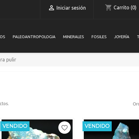
shopping_cart

Carrito
(0)
Iniciar sesión
IOS
PALEOANTROPOLOGIA
MINERALES
FOSILES
JOYERÍA
ra pulir
ctos.
Ord
NUEVO
VENDIDO
NUEVO
VENDIDO
favorite_border