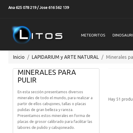
Ana 625 078 219 / Jose 616 562 139
METEORITOS
DINOSAUR
Inicio
LAPIDARIUM y ARTE NATURAL
Minerales pa
MINERALES PARA
PULIR
En esta sección presentamos diversos
minerales de todo el mundo, para realizar a
Hay 51 produ
partir de ellos cabujones, tallas o placas
pulidas de gran belleza y rareza.
Presentamos estos minerales en forma de
placas de grosor calibrado para facilitar las
labores de pulido y cabujoneado.