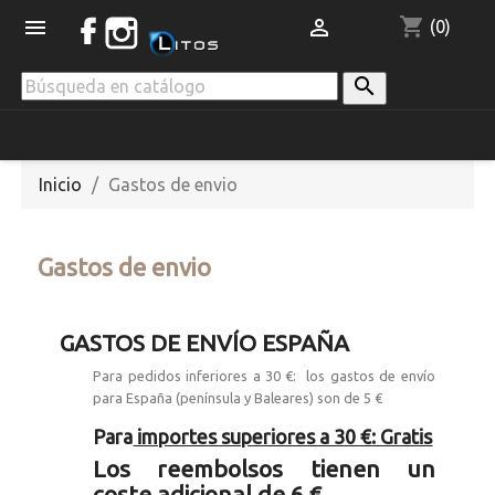
shopping_cart


(0)

Inicio
Gastos de envio
Gastos de envio
GASTOS DE ENVÍO ESPAÑA
Para pedidos inferiores a 30 €: los gastos de envío
para España (península y Baleares) son de 5 €
Para
importes superiores a 30 €: Gratis
Los reembolsos tienen un
coste adicional de 6 €