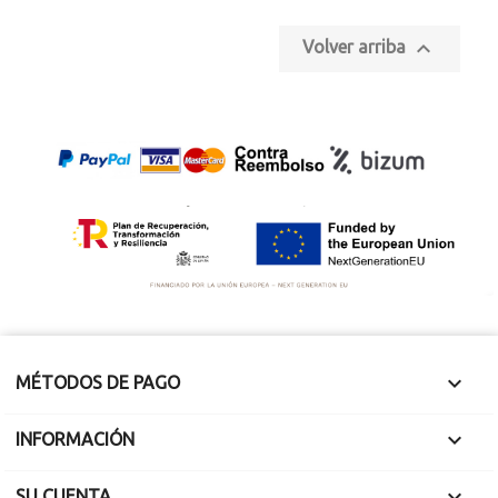
Montados en plata
de ley. Cierre pinza.
Longitud 39 cm

Volver arriba
Idóneo para montar
collares regionales.

MÉTODOS DE PAGO

INFORMACIÓN

SU CUENTA