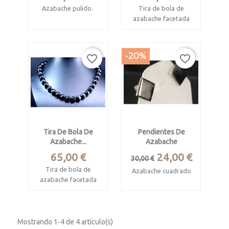
Azabache pulido.
Tira de bola de
azabache facetada
Cabujones
procedente de
ovales engastados
Asturias.
en plata de ley
-20%
favorite_border
favorite_border
Diametro de la bola :
Procede de Olés,
14 mm.
Asturias.
Longitud 39 cm
Miden 14 x 11 mm
Idóneo para montar
Montados en plata
collares regionales.
de ley.
Tira De Bola De
Pendientes De
Cierre anzuelo
Azabache...
Azabache
Precio
Precio
Precio
65,00 €
24,00 €
30,00 €
base
Tira de bola de
Azabache cuadrado
azabache facetada
Procede de Olés,
procedente de
Asturias.
Asturias.
Mide 1.5 cm de lado
Diametro de la bola :
Mostrando 1-4 de 4 artículo(s)
12 mm.