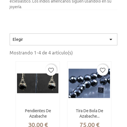
eclesiástico. Los indios americanos siguen usándolo en su
joyería.

Elegir
Mostrando 1-4 de 4 artículo(s)
favorite_border
favorite_border
Pendientes De
Tira De Bola De
Azabache
Azabache...
Precio
Precio
30,00 €
75,00 €