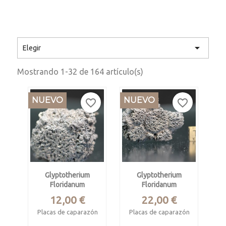

Elegir
Mostrando 1-32 de 164 artículo(s)
NUEVO
NUEVO
favorite_border
favorite_border
Glyptotherium
Glyptotherium
Floridanum
Floridanum
Precio
Precio
12,00 €
22,00 €
Placas de caparazón
Placas de caparazón