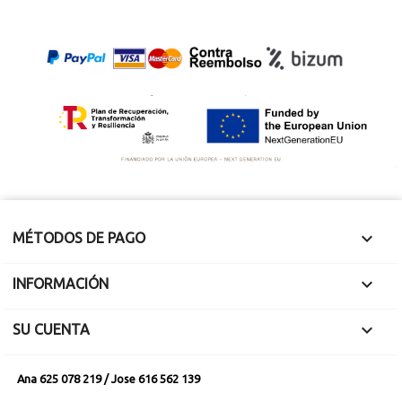
cm.
cm.

MÉTODOS DE PAGO

INFORMACIÓN

SU CUENTA
Ana 625 078 219 / Jose 616 562 139