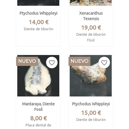
Ptychodus Whippleyi
Xenacanthus
Texensis
Precio
14,00 €
Precio
19,00 €
Diente de tiburón
Diente de tiburón
Cretácico, form.
fósil
Grayson
Pérmico inferior.
Post Oak Creek,
Form. Ryan.
NUEVO
NUEVO
Sherman, Texas,
favorite_border
favorite_border
Jeferson Co.
USA
Oklahoma, USA
Mide 20 x 18 x 14
Pieza de 3.8 x 3.7 x
mm
1.7 cm. Diente 1.6 x
1.2 cm.
Mantaraya, Diente
Ptychodus Whippleyi
Fosil
Precio
15,00 €
Precio
8,00 €
Diente de tiburón
Placa dental de