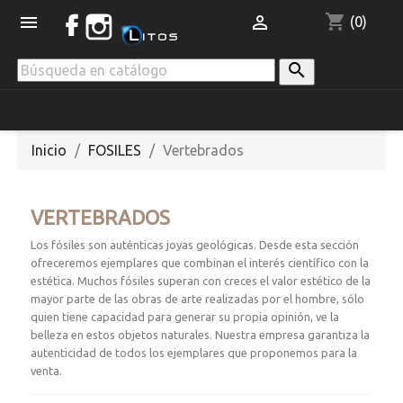
shopping_cart


(0)

Inicio
FOSILES
Vertebrados
VERTEBRADOS
Los fósiles son auténticas joyas geológicas. Desde esta sección
ofreceremos ejemplares que combinan el interés científico con la
estética. Muchos fósiles superan con creces el valor estético de la
mayor parte de las obras de arte realizadas por el hombre, sólo
quien tiene capacidad para generar su propia opinión, ve la
belleza en estos objetos naturales. Nuestra empresa garantiza la
autenticidad de todos los ejemplares que proponemos para la
venta.