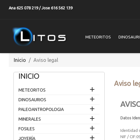
Ana 625 078 219 / Jose 616 562 139
METEORITOS
DINOSAUR
Inicio
Aviso legal
INICIO
Aviso le

METEORITOS

DINOSAURIOS
AVIS

PALEOANTROPOLOGIA

Datos Iden
MINERALES

FOSILES
Identidad 

NIF / CIF:
JOYERÍA