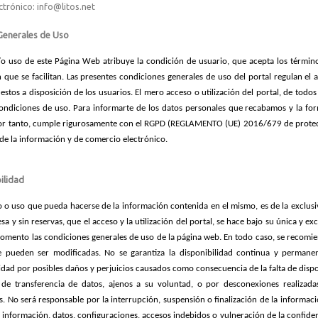
ctrónico: info@litos.net
Generales de Uso
/o uso de este Página Web atribuye la condición de usuario, que acepta los términ
 que se facilitan. Las presentes condiciones generales de uso del portal regulan el 
estos a disposición de los usuarios. El mero acceso o utilización del portal, de todos
ondiciones de uso. Para informarte de los datos personales que recabamos y la fo
or tanto, cumple rigurosamente con el RGPD (REGLAMENTO (UE) 2016/679 de protección
 de la información y de comercio electrónico.
ilidad
 o uso que pueda hacerse de la información contenida en el mismo, es de la exclusiva
a y sin reservas, que el acceso y la utilización del portal, se hace bajo su única y e
omento las condiciones generales de uso de la página web. En todo caso, se recomi
e pueden ser modificadas. No se garantiza la disponibilidad continua y perman
idad por posibles daños y perjuicios causados como consecuencia de la falta de dispo
s de transferencia de datos, ajenos a su voluntad, o por desconexiones realizad
s. No será responsable por la interrupción, suspensión o finalización de la informaci
 información, datos, configuraciones, accesos indebidos o vulneración de la confid