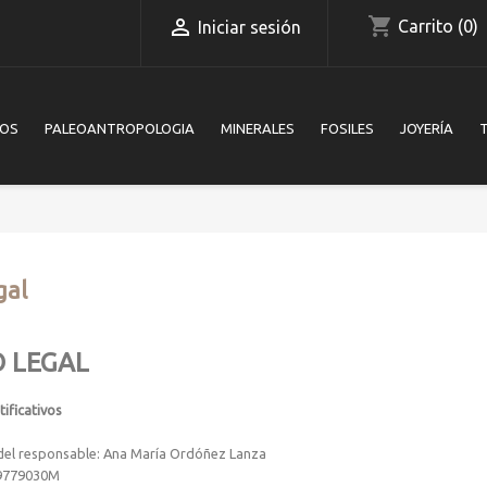
shopping_cart

Carrito
(0)
Iniciar sesión
IOS
PALEOANTROPOLOGIA
MINERALES
FOSILES
JOYERÍA
gal
O LEGAL
tificativos
del responsable: Ana María Ordóñez Lanza
09779030M