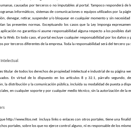
umanas, causadas por terceros o no imputables al portal. Tampoco responderá de l
rogramas informáticos, sistemas de comunicaciones o equipos utilizados por la página
ción, denegar, retirar, suspender y/o bloquear en cualquier momento y sin necesidad d
lan las presentes normas. Exceptuando los casos que la Ley imponga expresamente
 aplicación no garantiza ni asume responsabilidad alguna respecto a los posibles daño
 de la Web. En todo caso, el portal excluye cualquier responsabilidad por los daños y
os por terceros diferentes de la empresa. Toda la responsabilidad será del tercero ya
Intelectual
es titular de todos los derechos de propiedad intelectual e industrial de su página 
vados. En virtud de lo dispuesto en los artículos 8 y 32.1, párrafo segundo, d
n, la distribución y la comunicación pública, incluida su modalidad de puesta a dispo
ciales, en cualquier soporte y por cualquier medio técnico, sin la autorización de la 
ers
que http://www.litos.net
incluya links o enlaces con otros portales, tiene una fin
ichos portales, sobre los que no ejerce control alguno, ni es responsable de los mismo