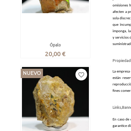
omisiones h
afecten a p
sola discre
que incump
imponga, la
y servicios
suministrad
Ópalo
Precio
20,00 €
Propiedad 
Ópalo noble en bruto
INFO

Vista rápida
Wello, Amhara, Etiopía.
La empresa 
NUEVO
favorite_border
están reser
Pieza de 2.4 x 1.5 x 1 cm. Pesa 2.69
reproducció
gramos
fines comer
Links,Bann
En caso de 
garantice d