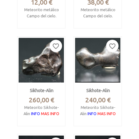
Precio
Precio
12,00 €
38,00 €
Meteorito metálico
Meteorito metálico
Campo del cielo.
Campo del cielo.
INFO
INFO
Chaco,
Chaco,
Argentina, 27° 38′ 0″ S, 61° 43′ 0″ W
Argentina, 27° 38′ 0″ S, 61° 43′ 0″
favorite_border
favorite_border
Meteorito metálico,
Meteorito metálico,
octaedrita gruesa
octaedrita gruesa
IAB.
IAB.
Pesa 7.76 gramos.
Pesa 19.6 gramos.
Mide 1.7 x 1.4 x 1
Mide 3.4 x 3.1 x 1.5
cm.
cm.
Sikhote-Alin
Sikhote-Alin
Precio
Precio
260,00 €
240,00 €
Meteorito Sikhote-
Meteorito Sikhote-
Alin
INFO
MAS INFO
Alin
INFO
MAS INFO
Metálico II AB,
Metálico II AB,
octaedrita gruesa.
octaedrita gruesa.