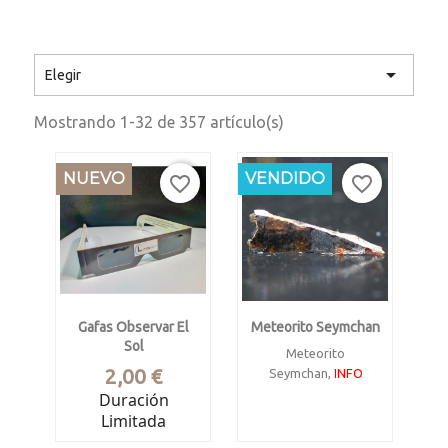

Elegir
Mostrando 1-32 de 357 artículo(s)
NUEVO
NUEVO
VENDIDO
favorite_border
favorite_border
Gafas Observar El
Meteorito Seymchan
Sol
Meteorito
Precio
2,00 €
Seymchan,
INFO
Duración
Tipo pallasita.
Limitada
Magadan, Rusia,