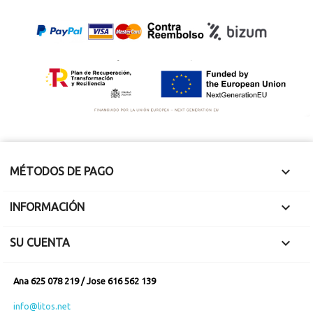

MÉTODOS DE PAGO

INFORMACIÓN

SU CUENTA
Ana 625 078 219 / Jose 616 562 139
info@litos.net