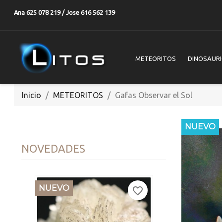
Ana 625 078 219 / Jose 616 562 139
METEORITOS
DINOSAUR
Inicio
METEORITOS
Gafas Observar el Sol
NUEVO
NOVEDADES
NUEVO
favorite_border