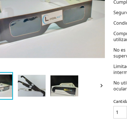
Cumpl
Seguro
Condic
Compr
utiliza
No es 
superv
Limita
interm
No uti

ocular
Cantid