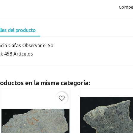
Compar
lles del producto
ncia
Gafas Observar el Sol
ck
458 Artículos
oductos en la misma categoría:
favorite_border