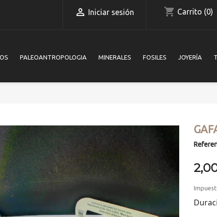
shopping_cart

Carrito
(0)
Iniciar sesión
IOS
PALEOANTROPOLOGIA
MINERALES
FOSILES
JOYERÍA
GAF
Referen
2,0
Impuest
Durac