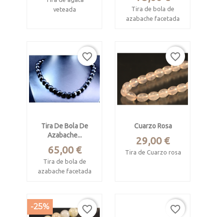
naturales.
Tira de bola de
veteada
azabache facetada
Procede de Kuha-
procedente de
Zulu, Sudáfrica
Asturias.
Longitud 41 cm.
favorite_border
favorite_border
Diametro de la bola :
14 mm.
Cuentas esféricas
de 13.3 mm.
Longitud 39 cm
Espectacular veteado.
Idóneo para montar
collares regionales.
Tira De Bola De
Cuarzo Rosa
Azabache...
Precio
29,00 €
Precio
65,00 €
Tira de Cuarzo rosa
Tira de bola de
Procede de
azabache facetada
Madagascar.
procedente de
Asturias.
Longitud 40 cm.
-25%
favorite_border
favorite_border
Diametro de la bola :
Cuentas con forma