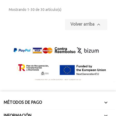
Longitud 41 cm.
Longitud 40 cm.
Mostrando 1-30 de 30 artículo(s)
Cuentas degradé
Cuentas de 2 x 1.5 x
entre 1 y 1.8 cm
1.1 cm aprox.
aprox.

Volver arriba

MÉTODOS DE PAGO

INFORMACIÓN