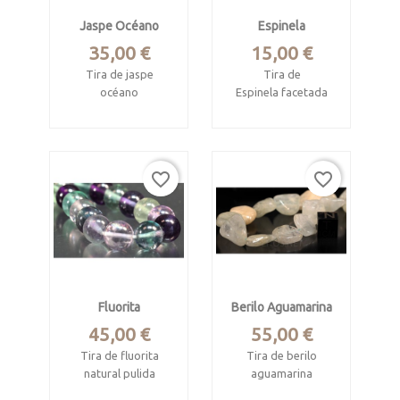
muy intenso.
Jaspe Océano
Espinela
No tiene cierre
Precio
Precio
35,00 €
15,00 €
Tira de jaspe
Tira de
océano
Espinela facetada
Procede
Cuentas facetadas,
de Madagascar
de 2.5 mm.
Longitud 39 cm.
Longitud de la tira
favorite_border
favorite_border
32.5 cm
Cuentas pulidas tipo
oval. Miden 40 x 20 x
Procede de Sry-
6 mm
Lanka.
Brillo espectacular,
color negro.
Fluorita
Berilo Aguamarina
Idónea para montar
Precio
Precio
45,00 €
55,00 €
collares pulseras y
Tira de fluorita
Tira de berilo
pendientes.
natural pulida
aguamarina