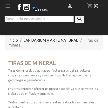
shopping_cart


(0)

Inicio
LAPIDARIUM y ARTE NATURAL
Tiras de
mineral
TIRAS DE MINERAL
Tiras de minerales y gemas perfectas para realizar collares,
colgantes, pendientes y cualquier tipo de trabajo de joyería
gemología o gemoterapia.
Las tiras permiten ofrecer un precio especial ya que se evitan los
trabajos de enfilado y enganche.
Todas nuestras tiras de mineral están realizadas en minerales
auténticos.