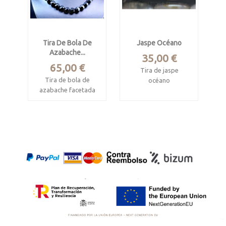
Tira De Bola De
Jaspe Océano
Azabache...
Precio
35,00 €
Precio
65,00 €
Tira de jaspe
Tira de bola de
océano
azabache facetada
Procede
procedente de
de Madagascar
Asturias.
Longitud 39 cm.
Diametro de la bola :
12 mm.
Cuentas pulidas tipo
oval. Miden 40 x 20 x
Longitud 39 cm
6 mm
Idóneo para montar
collares regionales.