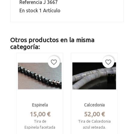
Referencia
J 3667
En stock
1 Artículo
Otros productos en la misma
categoría:
favorite_border
favorite_border
Espinela
Calcedonia
Precio
Precio
15,00 €
52,00 €
Tira de
Tira de Calcedonia
Espinela facetada
azul veteada.