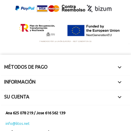
puede usar dando
puede usar dando
dos vueltas
dos vueltas

MÉTODOS DE PAGO

INFORMACIÓN

SU CUENTA
Ana 625 078 219 / Jose 616 562 139
info@litos.net