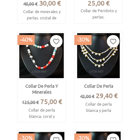
Precio
Precio
Precio
30,00 €
25,00 €
de 24).
40,00 €
base
Collar de Peridoto y
Collar de minerales y
Longitud 4,5 cm..
perlas.
perlas. cristal de
roca, amatista,
Se adjunta cierre de
Peridoto (olivino o
olivino, turquesa y
silicona
crisolito)
perlas naturales de
-40%
-30%
favorite_border
favorite_border
procedente de la
diversos tipos.
India de 3 mm y
perlas cultivadas de
Mide 42 cm.
agua dulce de 4 y de
Cadena de plata
10 mm.
chapada en oro.
Mide 44 cm.
Collar De Perla Y
Collar De Perla
Combinación muy
Minerales
Precio
Precio
29,40 €
luminosa y alegre.
42,00 €
Precio
Precio
75,00 €
125,00 €
base
Collar de perla
base
Collar de perla
blanca y perla
blanca, coral y
amarilla.
minerales.
Combinacion de
Preciosa
perlas cultivadas de
-30%
-30%