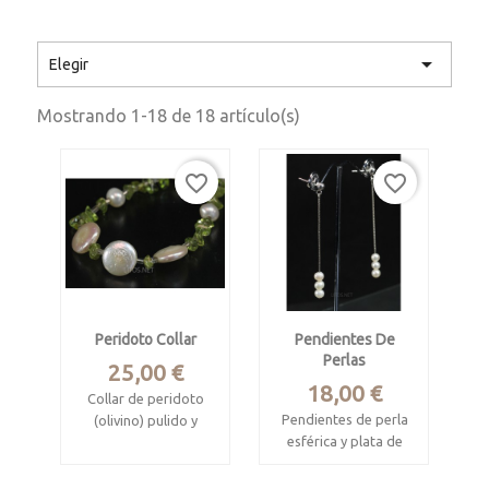

Elegir
Mostrando 1-18 de 18 artículo(s)
favorite_border
favorite_border
Peridoto Collar
Pendientes De
Perlas
Precio
25,00 €
Precio
18,00 €
Collar de peridoto
Pendientes de perla
(olivino) pulido y
esférica y plata de
perla cultivada
ley.
Peridoto procedente