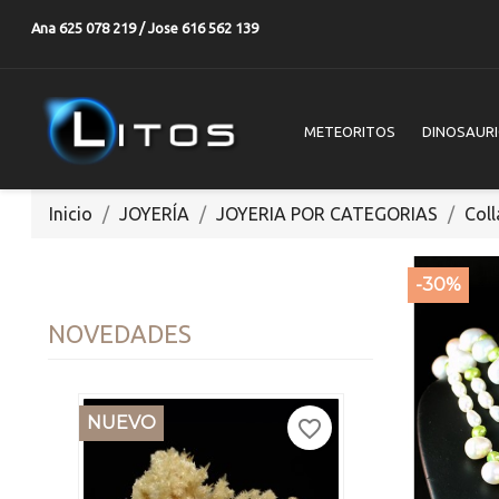
Ana 625 078 219 / Jose 616 562 139
METEORITOS
DINOSAUR
Inicio
JOYERÍA
JOYERIA POR CATEGORIAS
Coll
-30%
NOVEDADES
NUEVO
favorite_border