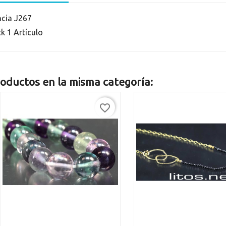
ncia
J267
ck
1 Artículo
oductos en la misma categoría:
favorite_border