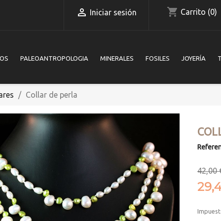
shopping_cart

Carrito
(0)
Iniciar sesión
IOS
PALEOANTROPOLOGIA
MINERALES
FOSILES
JOYERÍA
ares
Collar de perla
COL
Referen
42,00 
29,
Impuest