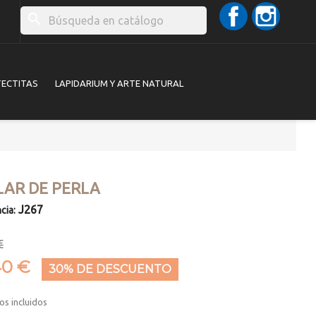
Facebook
Instag
search
TECTITAS
LAPIDARIUM Y ARTE NATURAL
LAR DE PERLA
J267
cia:
€
40 €
30% DE DESCUENTO
os incluidos