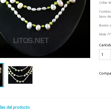
Collar d
Combinac
tipos d
Bonito o
Mide 77
Cantid
Compar
lles del producto