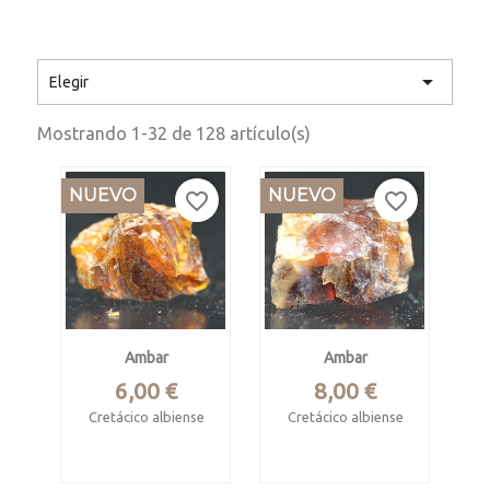

Elegir
Mostrando 1-32 de 128 artículo(s)
NUEVO
NUEVO
favorite_border
favorite_border
Ambar
Ambar
Precio
Precio
6,00 €
8,00 €
Cretácico albiense
Cretácico albiense
Mina de Reocín,
Mina de Reocín,
Cantabria
Cantabria