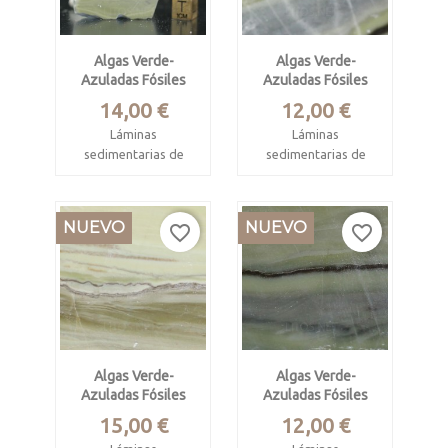
Algas Verde-
Algas Verde-
Azuladas Fósiles
Azuladas Fósiles
Precio
Precio
14,00 €
12,00 €
Láminas
Láminas
sedimentarias de
sedimentarias de
algas
algas
verdeazuladas,
verdeazuladas,
procariotas
procariotas
NUEVO
NUEVO
favorite_border
favorite_border
Barberton,
Barberton,
Sudáfrica
Sudáfrica
Precámbrico
Precámbrico
arcaico, 3.300
arcaico, 3.300
millones de años
millones de años
Algas Verde-
Algas Verde-
Mide 5 x 4.9 x 2.2
Mide 6.5 x 3.8 x 1
Azuladas Fósiles
Azuladas Fósiles
cm.
cm.
Precio
Precio
15,00 €
12,00 €