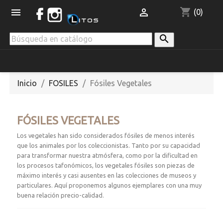
shopping_cart


(0)

Inicio
FOSILES
Fósiles Vegetales
FÓSILES VEGETALES
Los vegetales han sido considerados fósiles de menos interés
que los animales por los coleccionistas. Tanto por su capacidad
para transformar nuestra atmósfera, como por la dificultad en
los procesos tafonómicos, los vegetales fósiles son piezas de
máximo interés y casi ausentes en las colecciones de museos y
particulares. Aquí proponemos algunos ejemplares con una muy
buena relación precio-calidad.