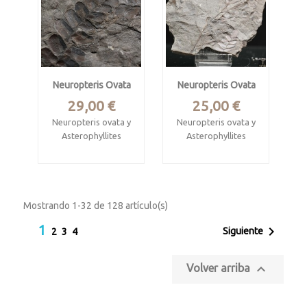
La Magdalena, León
Pieza de 21 x 11 x 1
cm
Neuropteris Ovata
Neuropteris Ovata
Precio
Precio
29,00 €
25,00 €
Neuropteris ovata y
Neuropteris ovata y
Asterophyllites
Asterophyllites
Carbonífero
Carbonífero
estefaniense.
estefaniense.
La Magdalena, León
La Magdalena, León
Mostrando 1-32 de 128 artículo(s)
Pieza de 15 x 9 x 1
Pieza de 11 x 7.5 x 1
1

Siguiente
2
3
4
cm
cm

Volver arriba