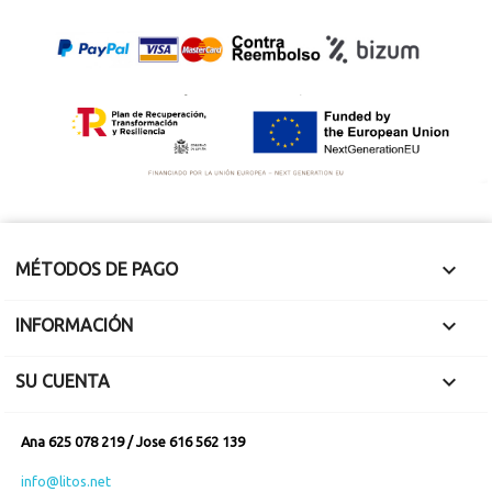

MÉTODOS DE PAGO

INFORMACIÓN

SU CUENTA
Ana 625 078 219 / Jose 616 562 139
info@litos.net