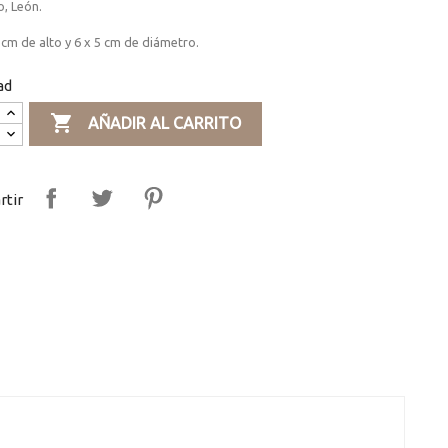
o, León.
cm de alto y 6 x 5 cm de diámetro.
ad

AÑADIR AL CARRITO
tir