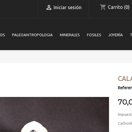
shopping_cart

Carrito
(0)
Iniciar sesión
IOS
PALEOANTROPOLOGIA
MINERALES
FOSILES
JOYERÍA
CALA
Referen
70,
Impuest
Carboní