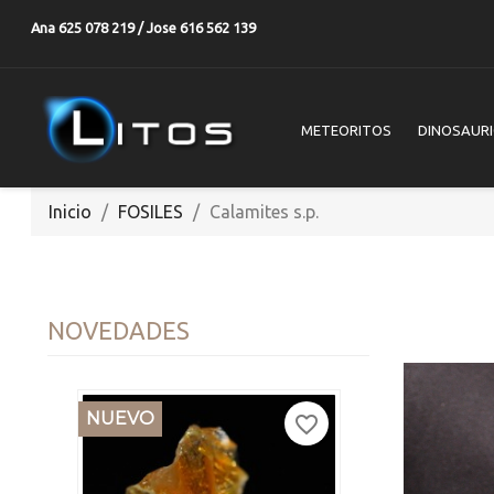
Ana 625 078 219 / Jose 616 562 139
METEORITOS
DINOSAUR
Inicio
FOSILES
Calamites s.p.
NOVEDADES
NUEVO
favorite_border