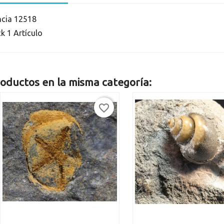
ncia
12518
ck
1 Artículo
oductos en la misma categoría:
favorite_border