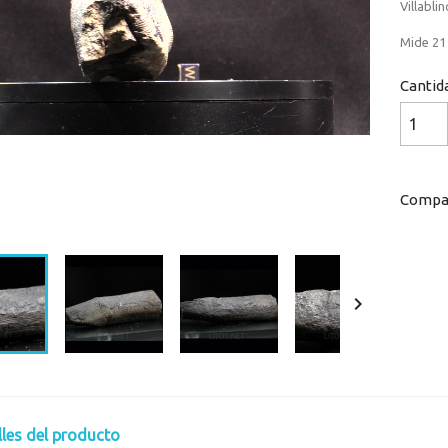
Villablin
Mide 21 
Cantid
Compar
Loaded
:
Progress
:
0%
0%

lles del producto