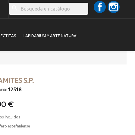
Facebook
Instag
search
TECTITAS
LAPIDARIUM Y ARTE NATURAL
MITES S.P.
12518
cia:
00 €
os incluidos
fero estefaniense