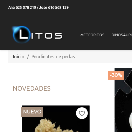
Ana 625 078 219 / Jose 616 562 139
METEORITOS
DINOSAUR
Inicio
Pendientes de perlas
-30%
NOVEDADES
NUEVO
favorite_border