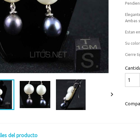
Pendient
Elegante
Ambas s
Estan en
Su color
Cierre t
Cantid

Compar
lles del producto