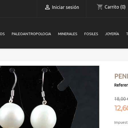
shopping_cart

Carrito
(0)
Iniciar sesión
IOS
PALEOANTROPOLOGIA
MINERALES
FOSILES
JOYERÍA
PEN
Referen
18,00 
12,6
Impuest