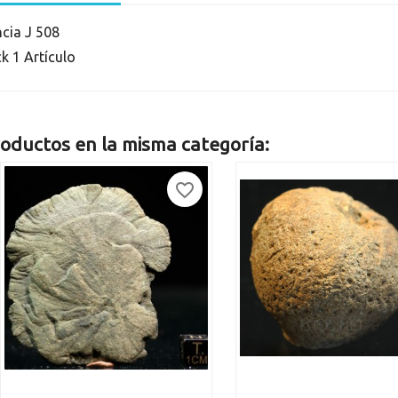
ncia
J 508
ck
1 Artículo
oductos en la misma categoría:
favorite_border