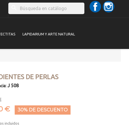
Facebook
Instag
search
TECTITAS
LAPIDARIUM Y ARTE NATURAL
DIENTES DE PERLAS
J 508
cia:
€
0 €
30% DE DESCUENTO
os incluidos