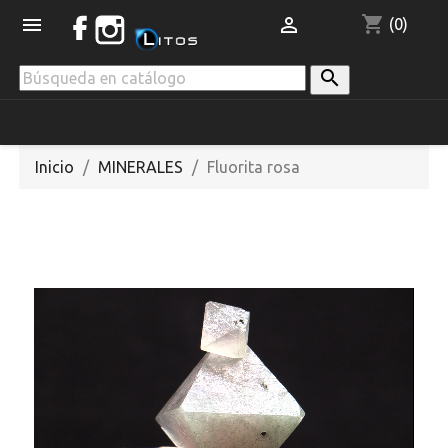
shopping_cart


(0)

Inicio
MINERALES
Fluorita rosa