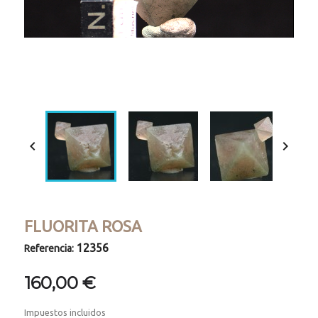
Loaded
:
Progress
:
Unmute
0%
0%


FLUORITA ROSA
12356
Referencia:
160,00 €
Impuestos incluidos