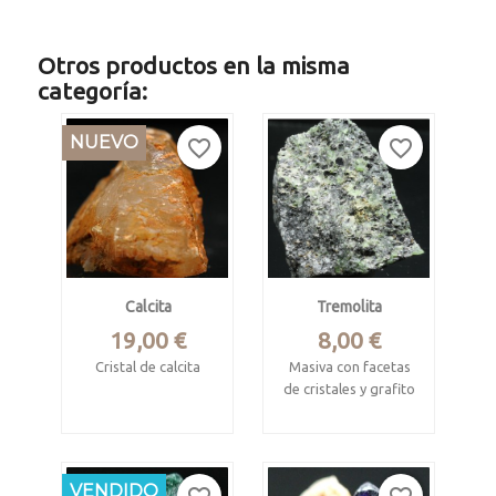
Otros productos en la misma
categoría:
NUEVO
favorite_border
favorite_border
Calcita
Tremolita
Precio
Precio
19,00 €
8,00 €
Cristal de calcita
Masiva con facetas
de cristales y grafito
Quirós, Asturias
disperso
Mide 5.5 x 4.8 x 3.5
Merelani Hills,
cm
Lelatema, Manyara
NUEVO
VENDIDO
Region, Tanzania