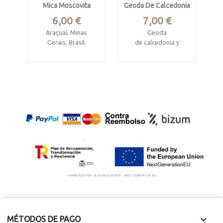
Mica Moscovita
Geoda De Calcedonia
Precio
Precio
6,00 €
7,00 €
Araçuaí, Minas
Geoda
Gerais, Brasil.
de calcedonia y
cuarzo
Pieza de 5.7 x 5.5 x
1.8 cm
Chihuaua, Méjico.
Mide 4.8 x 4.5 x 4
cm.
Muy estética.
Debilmente
fluorescente. geoda
completa.

MÉTODOS DE PAGO