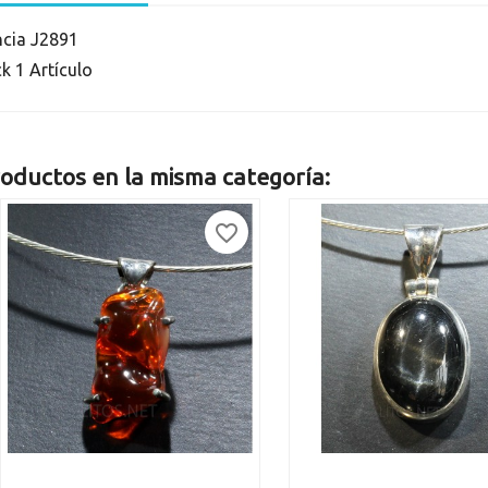
ncia
J2891
ck
1 Artículo
oductos en la misma categoría:
favorite_border