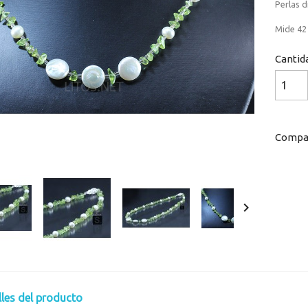
Perlas d
Mide 42 
Cantid
Compar

lles del producto