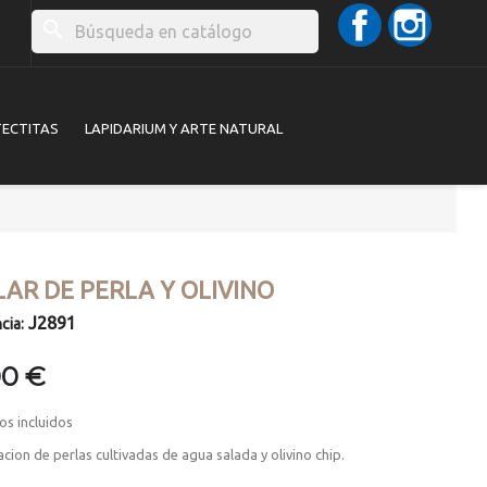
Facebook
Instag
search
TECTITAS
LAPIDARIUM Y ARTE NATURAL
AR DE PERLA Y OLIVINO
J2891
cia:
00 €
os incluidos
ion de perlas cultivadas de agua salada y olivino chip.