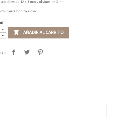
iscoidales de 12 x 3 mm y olivinos de 3 mm.
cm. Cierre tipo caja oval.
ad

AÑADIR AL CARRITO
tir