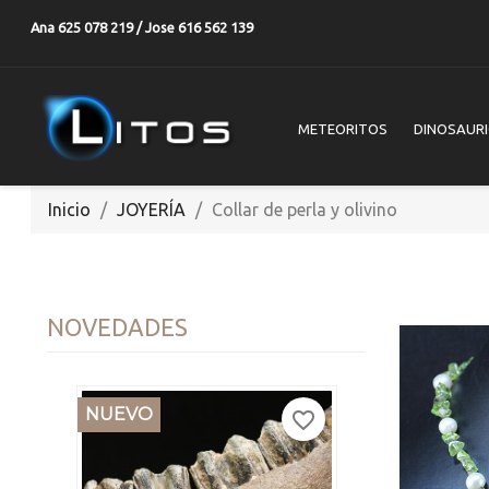
Ana 625 078 219 / Jose 616 562 139
METEORITOS
DINOSAUR
Inicio
JOYERÍA
Collar de perla y olivino
NOVEDADES
NUEVO
favorite_border