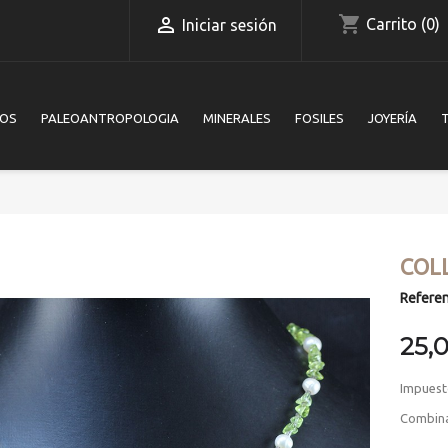
shopping_cart

Carrito
(0)
Iniciar sesión
IOS
PALEOANTROPOLOGIA
MINERALES
FOSILES
JOYERÍA
COLL
Referen
25,
Impuest
Combinac