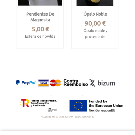
cm.
Pendientes De
Ópalo Noble
Magnesita
Precio
90,00 €
Precio
5,00 €
Ópalo noble ,
Esfera de howlita
procedente
de Whelo, Etiopía
Miden 8 mm de
diámetro
Montado en plata
de ley.
Enganche (tipo
tuerca) en plata de
Cabujón oval. Mide
ley.
15 x 12 x 6 mm