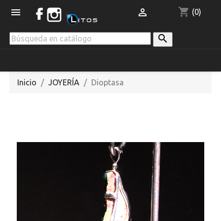
shopping_cart


(0)

Inicio
JOYERÍA
Dioptasa