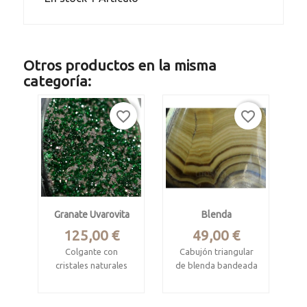
Otros productos en la misma
categoría:
favorite_border
favorite_border
Granate Uvarovita
Blenda
Precio
Precio
125,00 €
49,00 €
Colgante con
Cabujón triangular
cristales naturales
de blenda bandeada
Saranovskii Mine,
Helena mine, Silesian
Gornozavodskii,
Voivodeship, Polonia