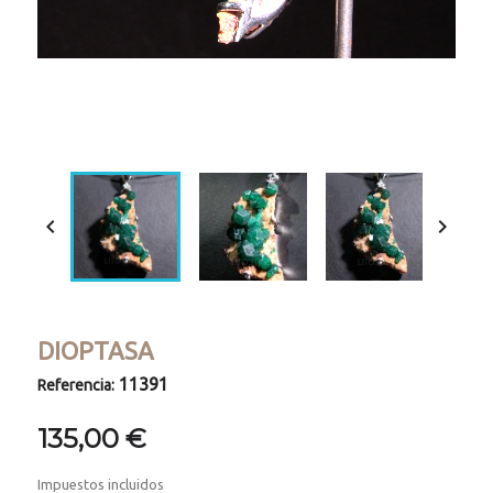
Loaded
:
Progress
:
Unmute
0%
0%


DIOPTASA
11391
Referencia:
135,00 €
Impuestos incluidos