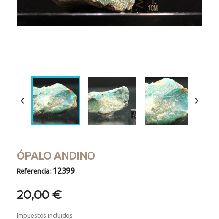
Loaded
:
Progress
:
Unmute
0%
0%


ÓPALO ANDINO
12399
Referencia:
20,00 €
Impuestos incluidos