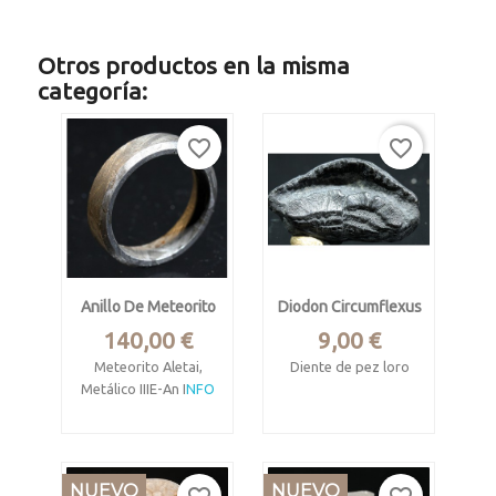
Otros productos en la misma
categoría:
favorite_border
favorite_border
Anillo De Meteorito
Diodon Circumflexus
Precio
Precio
140,00 €
9,00 €
Meteorito Aletai,
Diente de pez loro
Metálico IIIE-An I
NFO
Mioceno medio, 7
Xinjian, China. 45°
mill. años
52' 16"N, 90° 30'
Form. Bone Valley
17"E
NUEVO
NUEVO