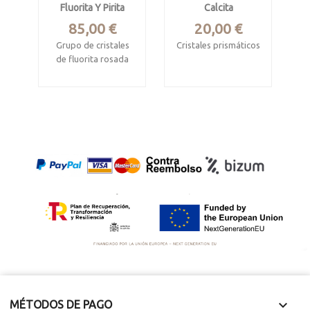
Fluorita Y Pirita
Calcita
Precio
Precio
85,00 €
20,00 €
Grupo de cristales
Cristales prismáticos
de fluorita rosada
Yanci, Navarra
sobre pirita +
blenda
Mide 8.5 x 8 x 2 cm.
Cristal de 2.7 x 2 cm
Mina Huanzala,
Huallanca, Ancash,
Perú.
Ejemplar de 4.7 x 3 x
2.5 cm.

MÉTODOS DE PAGO