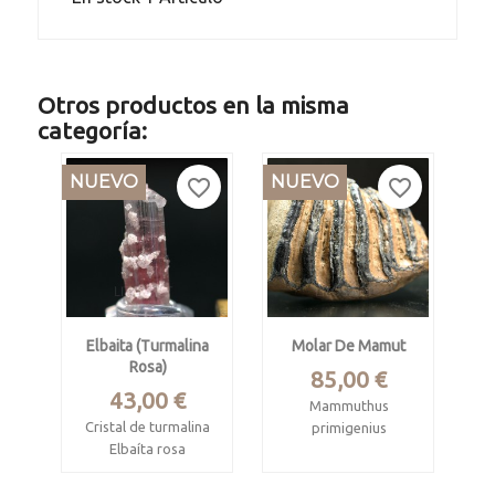
Otros productos en la misma
categoría:
NUEVO
NUEVO
favorite_border
favorite_border
Elbaita (turmalina
Molar De Mamut
Rosa)
Precio
85,00 €
Precio
43,00 €
Mammuthus
Cristal de turmalina
primigenius
Elbaíta rosa
Pleistoceno
Paprok, Kamdesh