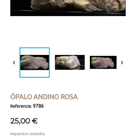
Loaded
:
Progress
:
Unmute
0%
0%


ÓPALO ANDINO ROSA
9786
Referencia:
25,00 €
Impuestos incluidos