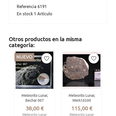
Referencia
6191
En stock
1 Artículo
Otros productos en la misma
categoría:
NUEVO
favorite_border
favorite_border
Meteorito Lunar,
Meteorito Lunar,
Bechar 007
NWA16200
Precio
Precio
38,00 €
115,00 €
Meteorito Lunar
Meteorito Lunar