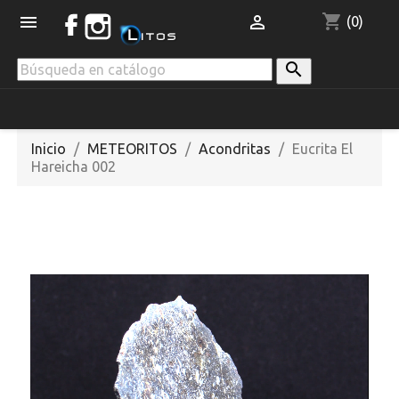
shopping_cart


(0)

Inicio
METEORITOS
Acondritas
Eucrita El
Hareicha 002