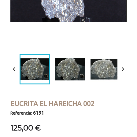
Loaded
:
Progress
:
Unmute
0%
0%


EUCRITA EL HAREICHA 002
6191
Referencia:
125,00 €