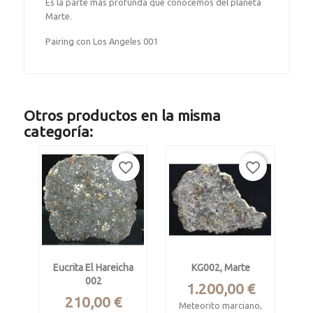
Es la parte más profunda que conocemos del planeta
Marte.
Pairing con Los Angeles 001
Otros productos en la misma
categoría:
favorite_border
favorite_border
Eucrita El Hareicha
KG002, Marte
002
Precio
1.200,00 €
Precio
210,00 €
Meteorito marciano,