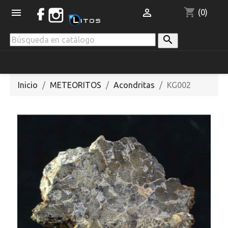
shopping_cart


(0)

Inicio
METEORITOS
Acondritas
KG002