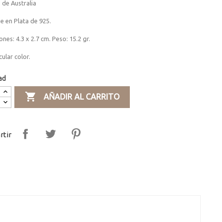
 de Australia
e en Plata de 925.
nes: 4.3 x 2.7 cm. Peso: 15.2 gr.
ular color.
ad

AÑADIR AL CARRITO
tir