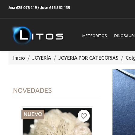
Ana 625 078 219 / Jose 616 562 139
METEORITOS
DINOSAUR
Inicio
JOYERÍA
JOYERIA POR CATEGORIAS
Col
NOVEDADES
NUEVO
favorite_border