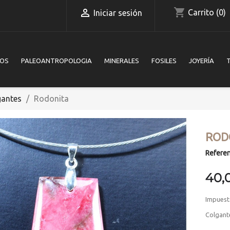
shopping_cart

Carrito
(0)
Iniciar sesión
IOS
PALEOANTROPOLOGIA
MINERALES
FOSILES
JOYERÍA
gantes
Rodonita
ROD
Referen
40,
Impuest
Colgant