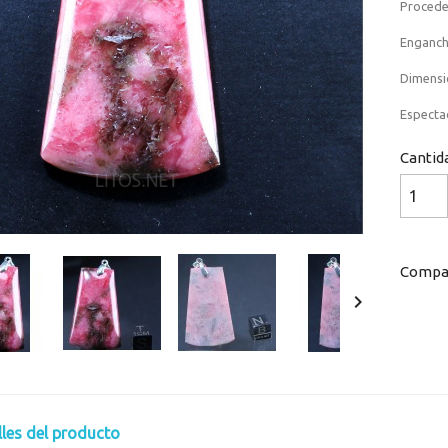
Procede
Enganch
Dimensio
Espectac
Cantid
Compar

lles del producto