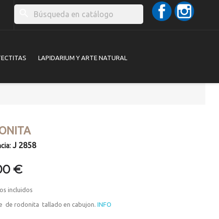
Facebook
Instag
search
TECTITAS
LAPIDARIUM Y ARTE NATURAL
ONITA
J 2858
cia:
00 €
os incluidos
e de rodonita tallado en cabujon.
INFO