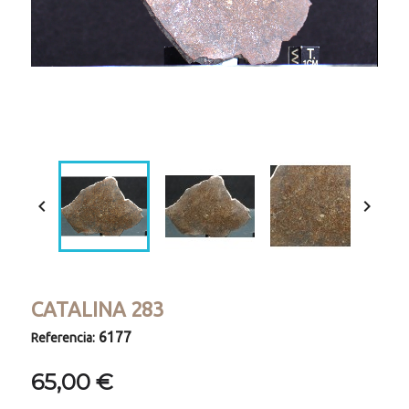
Loaded
:
Progress
:
Unmute
0%
0%


CATALINA 283
6177
Referencia:
65,00 €