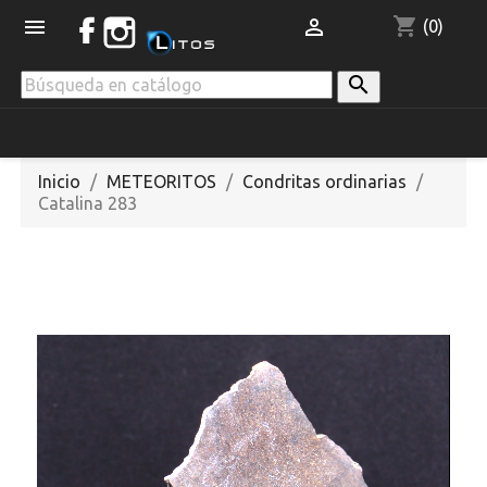
shopping_cart


(0)

Inicio
METEORITOS
Condritas ordinarias
Catalina 283