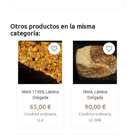
Otros productos en la misma
categoría:
favorite_border
favorite_border
NWA 17438, Lámina
NWA, Lámina
Delgada
Delgada
Precio
Precio
65,00 €
90,00 €
Condrita ordinaria,
Condrita ordinaria,
LL4
L5, IMB
Sahara 2024.
Argelia 2010.