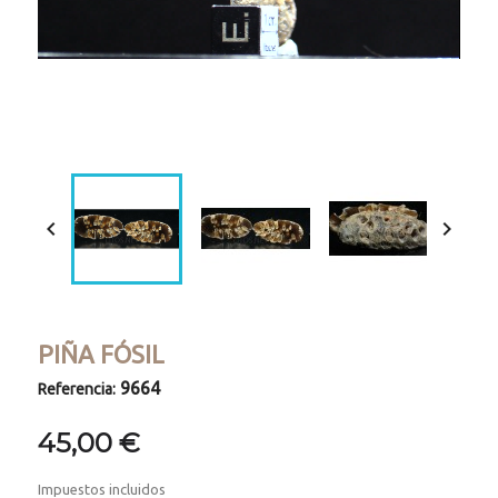
Loaded
:
Progress
:
Unmute
0%
0%


PIÑA FÓSIL
9664
Referencia:
45,00 €
Impuestos incluidos