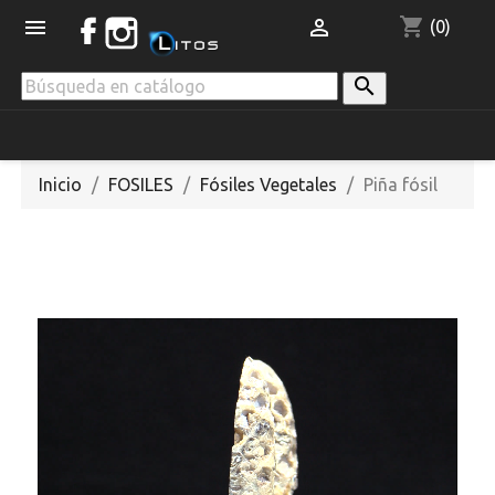
shopping_cart


(0)

Inicio
FOSILES
Fósiles Vegetales
Piña fósil