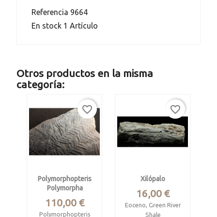
Referencia
9664
En stock
1 Artículo
Otros productos en la misma
categoría:
favorite_border
favorite_border
Polymorphopteris
Xilópalo
Polymorpha
Precio
16,00 €
Precio
110,00 €
Eoceno, Green River
Polymorphopteris
Shale