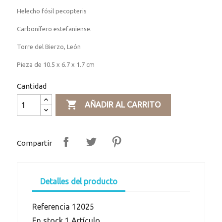
Helecho fósil pecopteris
Carbonífero estefaniense.
Torre del Bierzo, León
Pieza de 10.5 x 6.7 x 1.7 cm
Cantidad

AÑADIR AL CARRITO
Compartir
Detalles del producto
Referencia
12025
En stock
1 Artículo