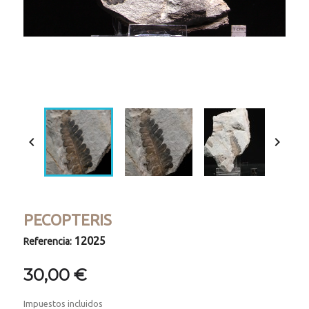
Loaded
:
Progress
:
Unmute
0%
0%


PECOPTERIS
12025
Referencia:
30,00 €
Impuestos incluidos