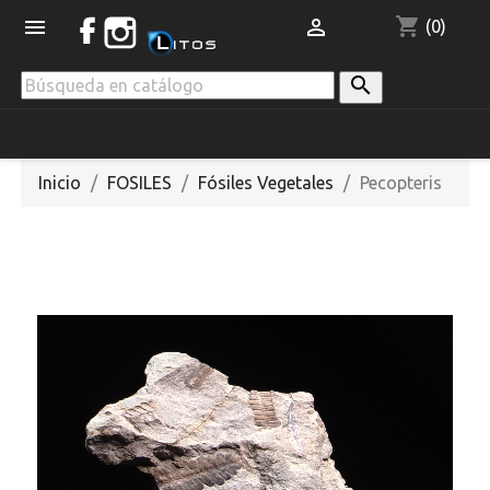
shopping_cart


(0)

Inicio
FOSILES
Fósiles Vegetales
Pecopteris