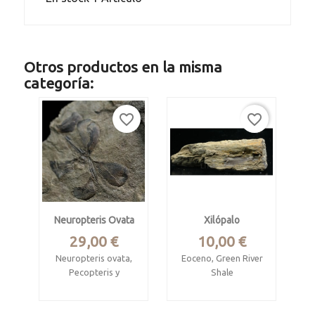
Otros productos en la misma
categoría:
favorite_border
favorite_border
Neuropteris Ovata
Xilópalo
Precio
Precio
29,00 €
10,00 €
Neuropteris ovata,
Eoceno, Green River
Pecopteris y
Shale
parasphenophyllum
Eden Valley,
crenulatum
Wyoming, USA