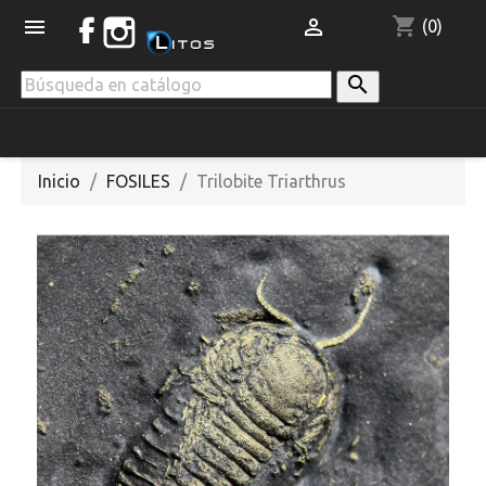
shopping_cart


(0)

Inicio
FOSILES
Trilobite Triarthrus