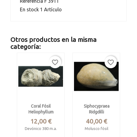
Referencia
F 3911
En stock
1 Artículo
Otros productos en la misma
categoría:
favorite_border
favorite_border
Coral Fósil
Siphocypraea
Heliophyllum
Ridgdilli
Precio
Precio
12,00 €
40,00 €
Devónico 380 m.a.
Molusco fósil