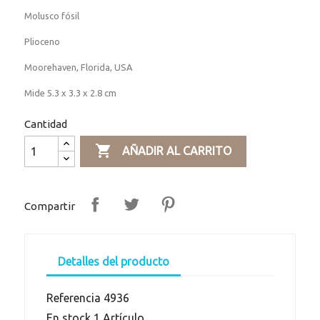
Molusco fósil
Plioceno
Moorehaven, Florida, USA
Mide 5.3 x 3.3 x 2.8 cm
Cantidad

AÑADIR AL CARRITO
Compartir
Detalles del producto
Referencia
4936
En stock
1 Artículo