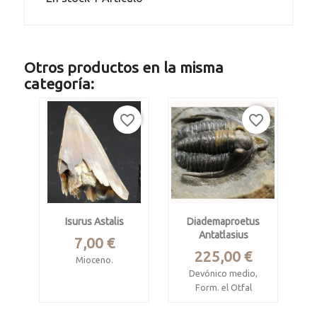
Otros productos en la misma
categoría:
favorite_border
favorite_border
Isurus Astalis
Diademaproetus
Antatlasius
Precio
7,00 €
Precio
225,00 €
Mioceno.
Devónico medio,
Ica, Perú.
Form. el Otfal
Diente de tiburón
Djebel Oufaten, Alnif