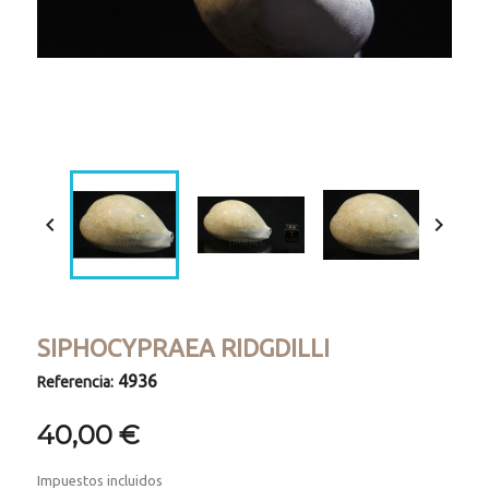
Loaded
:
Progress
:
Unmute
0%
0%


SIPHOCYPRAEA RIDGDILLI
4936
Referencia:
40,00 €
Impuestos incluidos