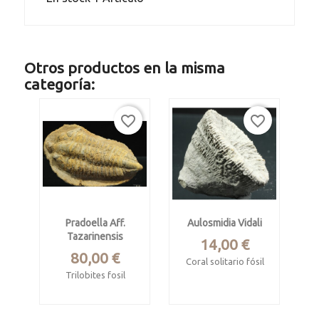
Otros productos en la misma
categoría:
favorite_border
favorite_border
Pradoella Aff.
Aulosmidia Vidali
Tazarinensis
Precio
14,00 €
Precio
80,00 €
Coral solitario fósil
Trilobites fosil
Cretácico superior
Ordovícico inf. form.
Lérida.
Fezouata