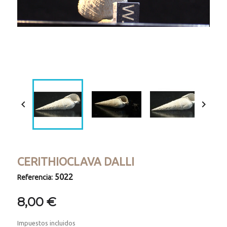
Loaded
:
Progress
:
Unmute
0%
0%


CERITHIOCLAVA DALLI
5022
Referencia:
8,00 €
Impuestos incluidos