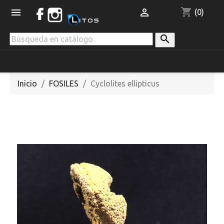
shopping_cart


(0)

Inicio
FOSILES
Cyclolites ellipticus