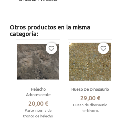
Otros productos en la misma
categoría:
favorite_border
favorite_border
Helecho
Hueso De Dinosaurio
Arborescente
Precio
29,00 €
Precio
20,00 €
Hueso de dinosaurio
Parte interna de
herbívoro.
tronco de helecho
(braquiosaurio)
arborescente
Jurásico medio