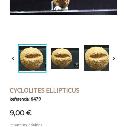
Loaded
:
Progress
:
Unmute
0%
0%


CYCLOLITES ELLIPTICUS
6479
Referencia:
9,00 €
Impuestos incluidos