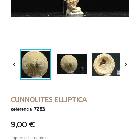
Loaded
:
Progress
:
Unmute
0%
0%


CUNNOLITES ELLIPTICA
7283
Referencia:
9,00 €
Impuestos incluidos