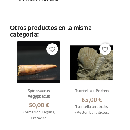
Otros productos en la misma
categoría:
favorite_border
favorite_border
Spinosaurus
Turritella + Pecten
Aegyptiacus
Precio
65,00 €
Precio
50,00 €
Turritella terebralis
Formación Tegana,
y Pecten benedictus,
Cretácico
Matriz con múltiples
cenomaniense.
fósiles.