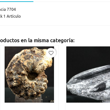
ncia
7704
ck
1 Artículo
oductos en la misma categoría:
favorite_border