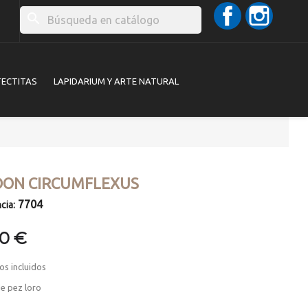
Facebook
Instag
search
TECTITAS
LAPIDARIUM Y ARTE NATURAL
DON CIRCUMFLEXUS
7704
cia:
00 €
os incluidos
e pez loro