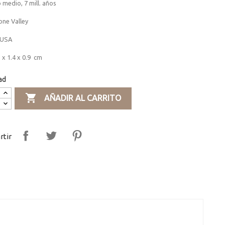
medio, 7 mill. años
one Valley
 USA
 x 1.4 x 0.9 cm
ad

AÑADIR AL CARRITO
tir