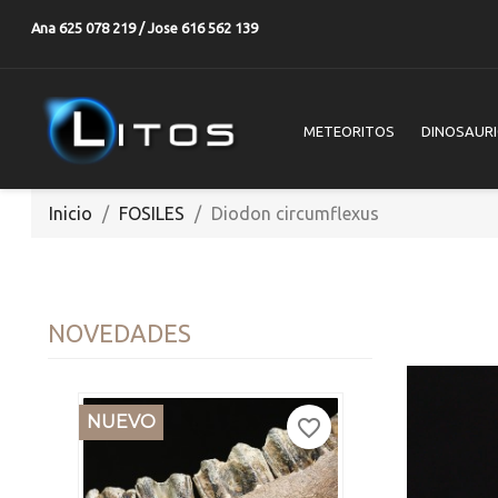
Ana 625 078 219 / Jose 616 562 139
METEORITOS
DINOSAUR
Inicio
FOSILES
Diodon circumflexus
NOVEDADES
NUEVO
favorite_border