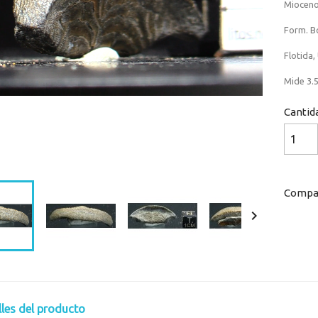
Mioceno 
Form. B
Flotida,
Mide 3.5
Cantid
Loaded
:
Progress
:
0%
0%
Compar

lles del producto