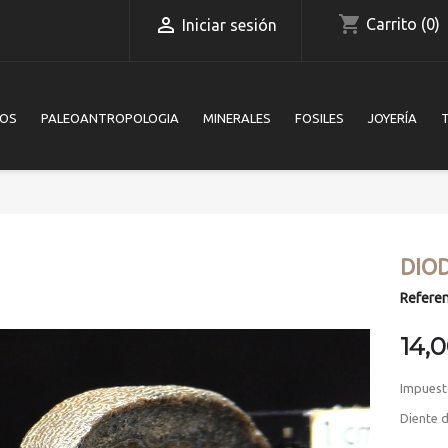
shopping_cart

Carrito
(0)
Iniciar sesión
IOS
PALEOANTROPOLOGIA
MINERALES
FOSILES
JOYERÍA
DIO
Referen
14,
Impuest
Diente d