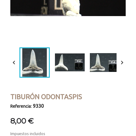
Loaded
:
Progress
:
Unmute
0%
0%


TIBURÓN ODONTASPIS
9330
Referencia:
8,00 €
Impuestos incluidos