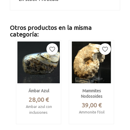
Otros productos en la misma
categoría:
favorite_border
favorite_border
Ámbar Azul
Mammites
Nodosoides
Precio
28,00 €
Precio
39,00 €
Ambar azul con
Ammonite fósil
inclusiones
Cretácico,
Oligoceno, 28 M.A.
turoniense.