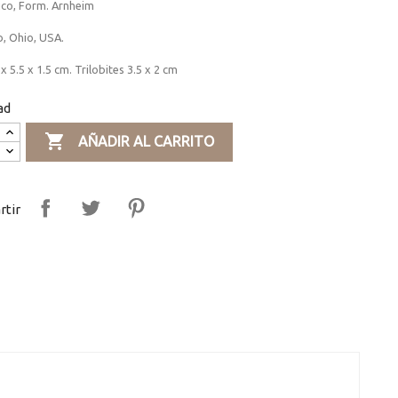
ico, Form. Arnheim
, Ohio, USA.
x 5.5 x 1.5 cm. Trilobites 3.5 x 2 cm
ad

AÑADIR AL CARRITO
tir