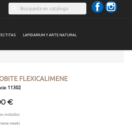
Facebook
Instag
search
TECTITAS
LAPIDARIUM Y ARTE NATURAL
LOBITE FLEXICALIMENE
11302
cia:
00 €
os incluidos
limene meeki