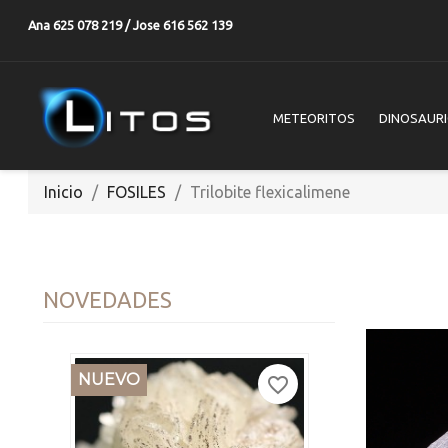
Ana 625 078 219 / Jose 616 562 139
METEORITOS
DINOSAUR
Inicio
FOSILES
Trilobite flexicalimene
NOVEDADES
NUEVO
favorite_border