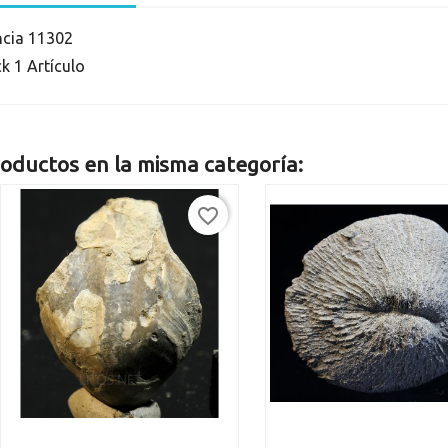
ncia
11302
ck
1 Artículo
oductos en la misma categoría:
favorite_border