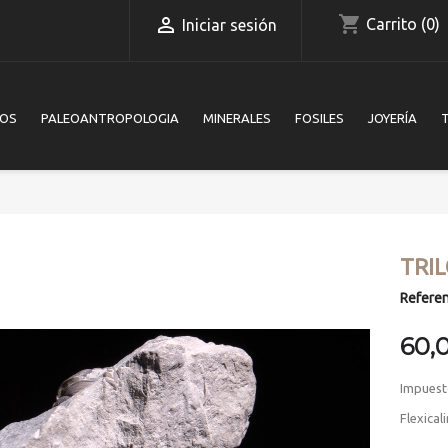
shopping_cart

Carrito
(0)
Iniciar sesión
IOS
PALEOANTROPOLOGIA
MINERALES
FOSILES
JOYERÍA
TRI
Referen
60,
Impuest
Flexica