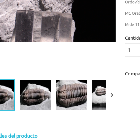
Ordovíc
Mt. Orab
Mide 11 
Cantid
Loaded
:
Progress
:
0%
0%
Compar

lles del producto