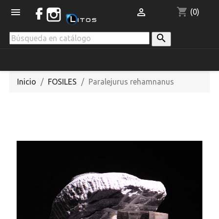
shopping_cart


(0)

Inicio
FOSILES
Paralejurus rehamnanus