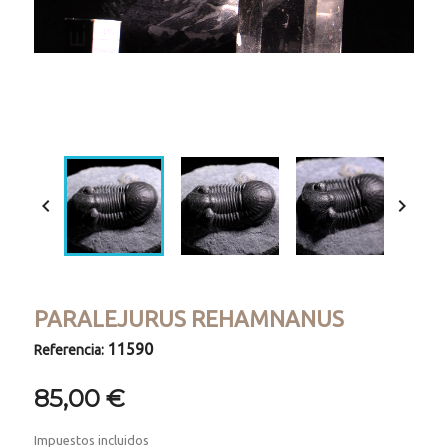
Loaded
:
Progress
:
Unmute
0%
0%


PARALEJURUS REHAMNANUS
11590
Referencia:
85,00 €
Impuestos incluidos