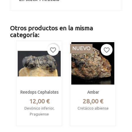
Otros productos en la misma
categoría:
NUEVO
favorite_border
favorite_border
Reedops Cephalotes
Ambar
Precio
Precio
12,00 €
28,00 €
Devónico inferior,
Cretácico albiense
Praguiense
Mina de Reocín,
El Atchana,
Cantabria
Alnif, Marruecos.