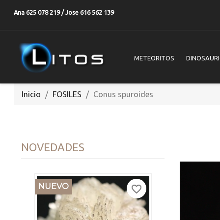
Ana 625 078 219 / Jose 616 562 139
METEORITOS
DINOSAUR
Inicio
FOSILES
Conus spuroides
NOVEDADES
NUEVO
favorite_border