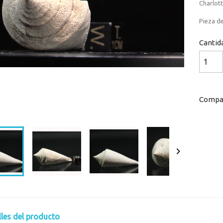
Charlott
Pieza de
Cantid
Compar
Loaded
:
Progress
:
0%
0%

lles del producto