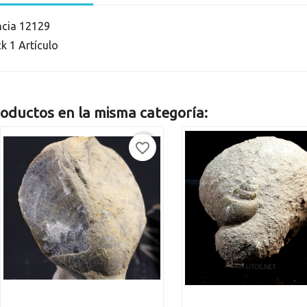
ncia
12129
ck
1 Artículo
oductos en la misma categoría:
favorite_border