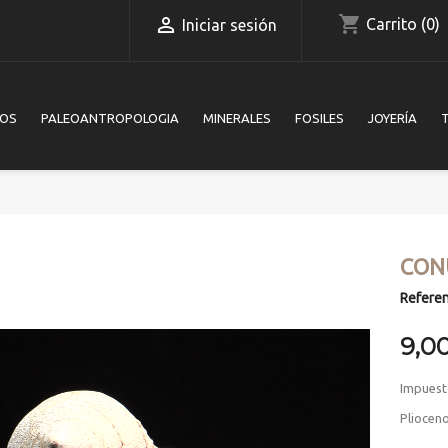
shopping_cart

Carrito
(0)
Iniciar sesión
IOS
PALEOANTROPOLOGIA
MINERALES
FOSILES
JOYERÍA
CON
Referen
9,0
Impuest
Pliocen