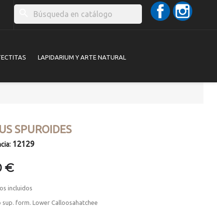
Facebook
Instag
search
TECTITAS
LAPIDARIUM Y ARTE NATURAL
US SPUROIDES
12129
cia:
0 €
os incluidos
o sup. form. Lower Calloosahatchee