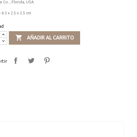
e Co. , Florida, USA
 6.3 x 2.5 x 2.5 cm
ad

AÑADIR AL CARRITO
tir