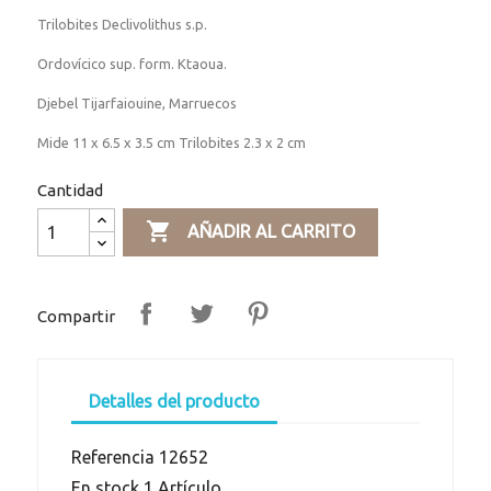
Trilobites Declivolithus s.p.
Ordovícico sup. form. Ktaoua.
Djebel Tijarfaiouine, Marruecos
Mide 11 x 6.5 x 3.5 cm Trilobites 2.3 x 2 cm
Cantidad

AÑADIR AL CARRITO
Compartir
Detalles del producto
Referencia
12652
En stock
1 Artículo