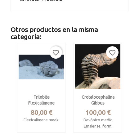
Otros productos en la misma
categoría:
favorite_border
favorite_border
Trilobite
Crotalocephalina
Flexicalimene
Gibbus
Precio
Precio
80,00 €
100,00 €
Flexicalimene meeki
Devónico medio
Emsiense, form.
Ordovícico, Form.
Khebchia.
Arnheim