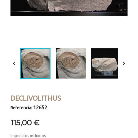
Loaded
:
Progress
:
Unmute
0%
0%


DECLIVOLITHUS
12652
Referencia:
115,00 €
Impuestos incluidos