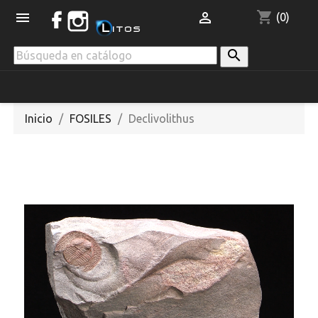
shopping_cart


(0)

Inicio
FOSILES
Declivolithus
NUEVO