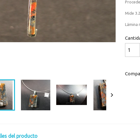
Procede
Mide 3.2
Lámina r
Cantid
Loaded
:
Progress
:
0%
0%
Compar

lles del producto