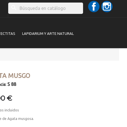
Facebook
Instag
search
TECTITAS
LAPIDARIUM Y ARTE NATURAL
TA MUSGO
S 88
cia:
00 €
os incluidos
e de Agata musgosa.