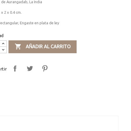
 de Aurangadab, La India
 x 2 x 0.4 cm.
ectangular, Engaste en plata de ley
ad

AÑADIR AL CARRITO
tir