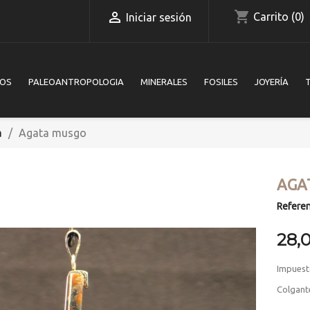
shopping_cart

Carrito
(0)
Iniciar sesión
IOS
PALEOANTROPOLOGIA
MINERALES
FOSILES
JOYERÍA
a
Agata musgo
AGA
Referen
28,
Impuest
Colgant