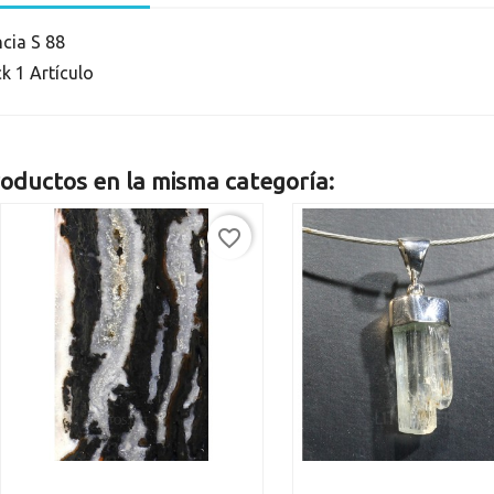
ncia
S 88
ck
1 Artículo
oductos en la misma categoría:
favorite_border