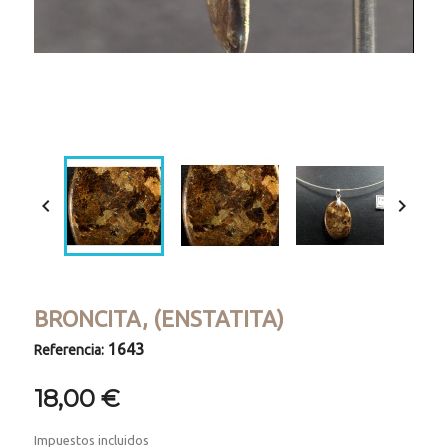
Loaded
:
Progress
:
Unmute
0%
0%


BRONCITA, (ENSTATITA)
1643
Referencia:
18,00 €
Impuestos incluidos