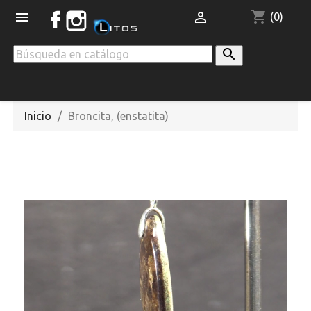
shopping_cart


(0)

Inicio
Broncita, (enstatita)