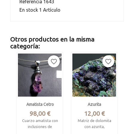
Referencia
1643
En stock
1 Artículo
Otros productos en la misma
categoría:
favorite_border
favorite_border
Amatista Cetro
Azurita
Precio
Precio
98,00 €
12,00 €
Cuarzo amatista con
Matriz de dolomita
inclusiones de
con azurita,
hematites y burbujas
malaquita y