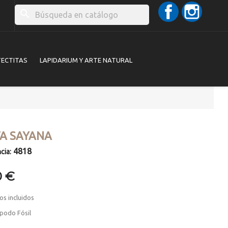
Facebook
Instag
search
TECTITAS
LAPIDARIUM Y ARTE NATURAL
VA SAYANA
4818
cia:
0 €
os incluidos
podo Fósil