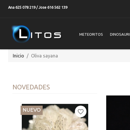
Ana 625 078 219 / Jose 616 562 139
METEORITOS
DINOSAUR
Inicio
Oliva sayana
NOVEDADES
NUEVO
favorite_border