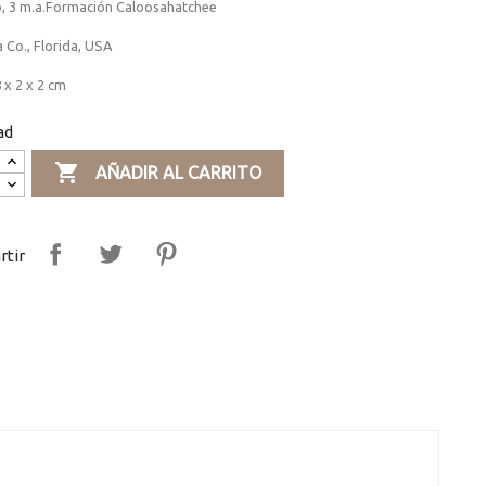
o, 3 m.a.Formación Caloosahatchee
 Co., Florida, USA
 x 2 x 2 cm
ad

AÑADIR AL CARRITO
tir