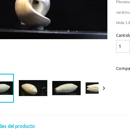
Pliocen
saratosa
Mide 5.8
Cantid
Loaded
:
Progress
:
0%
0%
Compar

lles del producto