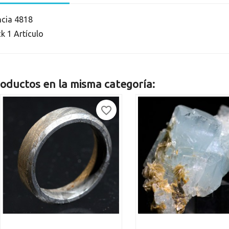
ncia
4818
ck
1 Artículo
oductos en la misma categoría:
favorite_border