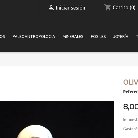
shopping_cart

Carrito
(0)
Iniciar sesión
IOS
PALEOANTROPOLOGIA
MINERALES
FOSILES
JOYERÍA
OLI
Referen
8,0
Impuest
Gasteró