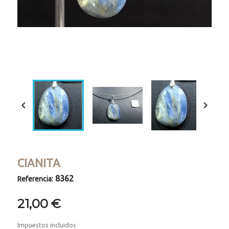
Loaded
:
Progress
:
Unmute
0%
0%


CIANITA
8362
Referencia:
21,00 €
Impuestos incluidos