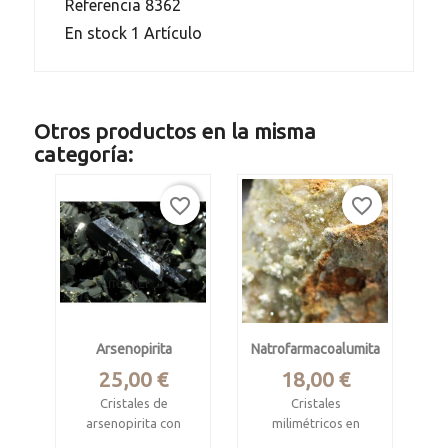
Referencia
8362
En stock
1 Artículo
Otros productos en la misma
categoría:
favorite_border
favorite_border
Arsenopirita
Natrofarmacoalumita
Precio
Precio
25,00 €
18,00 €
Cristales de
Cristales
arsenopirita con
milimétricos en
cristales de
matriz de cuarzo