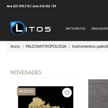
Ana 625 078 219 / Jose 616 562 139
METEORITOS
DINOSAUR
Inicio
PALEOANTROPOLOGIA
Instrumentos paleol
NOVEDADES
NUEVO
favorite_border