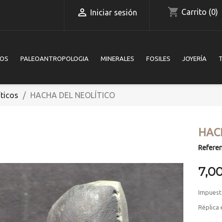
shopping_cart

Carrito
(0)
Iniciar sesión
IOS
PALEOANTROPOLOGIA
MINERALES
FOSILES
JOYERÍA
íticos
HACHA DEL NEOLÍTICO
HAC
Referen
7,0
Impuest
Réplica 