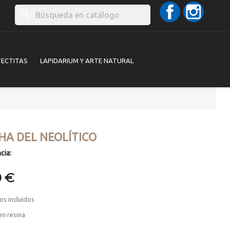
Facebook
Instag
search
TECTITAS
LAPIDARIUM Y ARTE NATURAL
HA DEL NEOLÍTICO
cia:
0 €
os incluidos
en resina