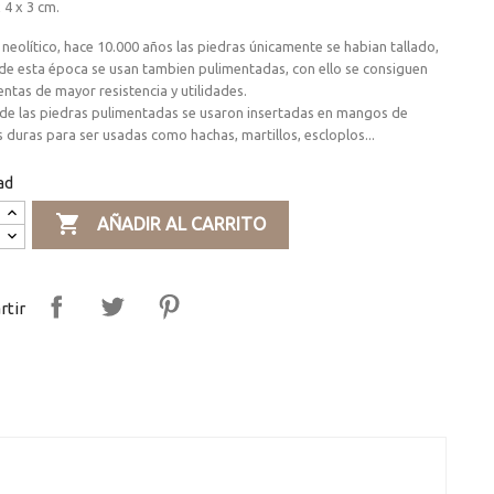
 4 x 3 cm.
 neolítico, hace 10.000 años las piedras únicamente se habian tallado,
 de esta época se usan tambien pulimentadas, con ello se consiguen
ntas de mayor resistencia y utilidades.
de las piedras pulimentadas se usaron insertadas en mangos de
duras para ser usadas como hachas, martillos, escloplos...
ad

AÑADIR AL CARRITO
tir