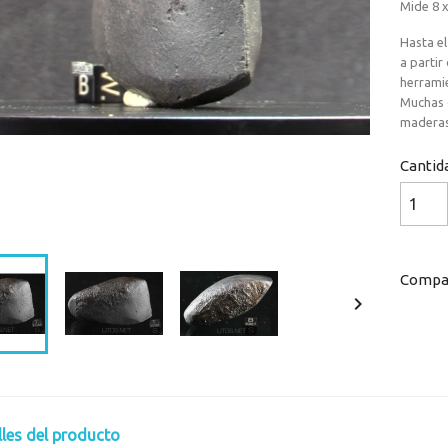
Mide 8 x
Hasta el
a partir
herramie
Muchas 
maderas 
Cantid
Loaded
:
Progress
:
0%
0%
Compar

lles del producto