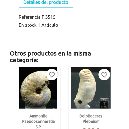
Detalles del producto
Referencia
F 3515
En stock
1 Artículo
Otros productos en la misma
categoría:
favorite_border
favorite_border
Ammonite
Beloitoceras
Pseudosonneratia
Plebeium
S.p.