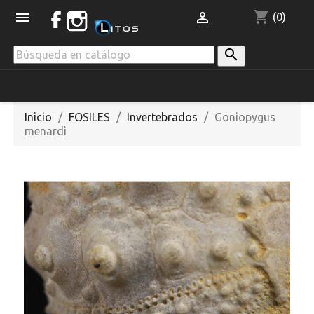
shopping_cart


(0)

Inicio
FOSILES
Invertebrados
Goniopygus
menardi