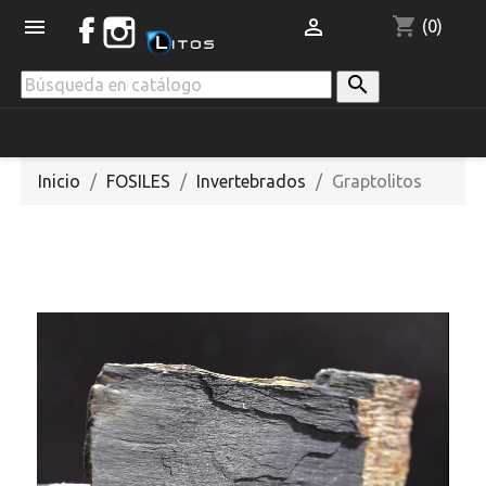
shopping_cart


(0)

Inicio
FOSILES
Invertebrados
Graptolitos