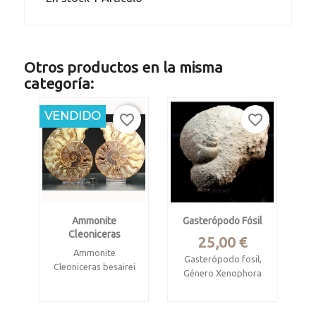
Otros productos en la misma
categoría:
VENDIDO
favorite_border
favorite_border
Ammonite
Gasterópodo Fósil
Cleoniceras
Precio
25,00 €
Ammonite
Gasterópodo fosil,
Cleoniceras besairei
Género Xenophora
+ bivalvo
Cretácico Albiense
ostrácodo. Molde
interno convertido