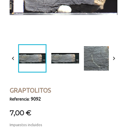
Loaded
:
Progress
:
Unmute
0%
0%


GRAPTOLITOS
9092
Referencia:
7,00 €
Impuestos incluidos