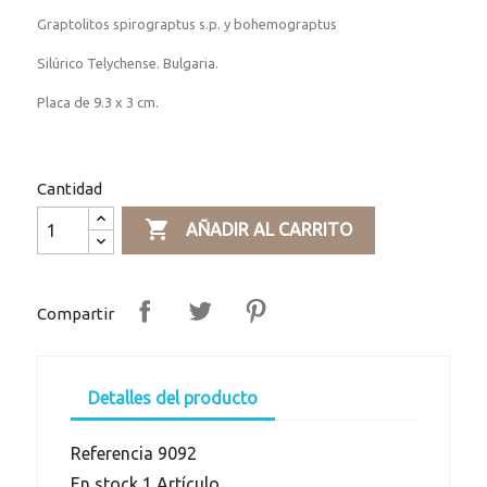
Graptolitos spirograptus s.p. y bohemograptus
Silúrico Telychense. Bulgaria.
Placa de 9.3 x 3 cm.
Cantidad

AÑADIR AL CARRITO
Compartir
Detalles del producto
Referencia
9092
En stock
1 Artículo