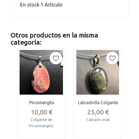
En stock
1 Artículo
Otros productos en la misma
categoría:
favorite_border
favorite_border
Piroxmangita
Labradorita Colgante
Precio
Precio
10,00 €
25,00 €
Colgante de
Cabujón oval
Piroxmangita
Labradorita
Procede de mina
procedente de