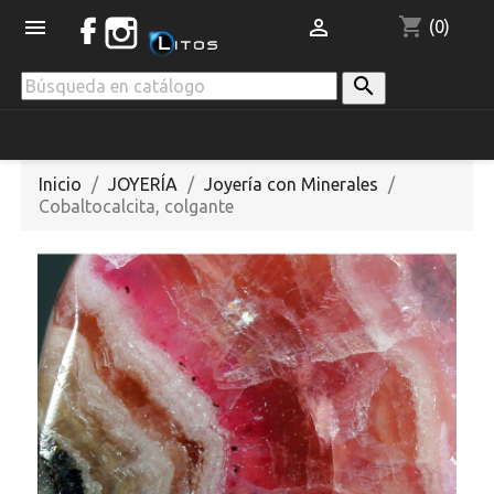
shopping_cart


(0)

Inicio
JOYERÍA
Joyería con Minerales
Cobaltocalcita, colgante