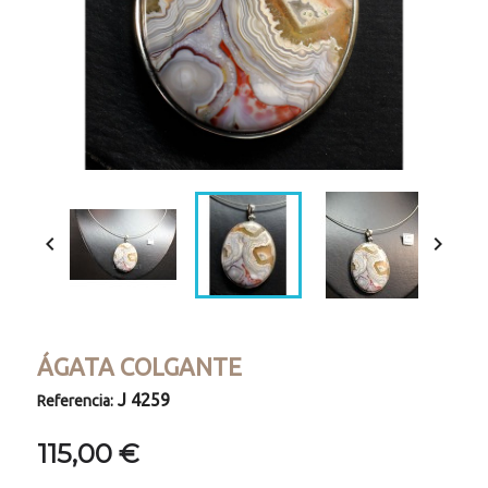


ÁGATA COLGANTE
J 4259
Referencia:
115,00 €