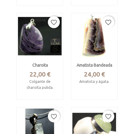
Procede de
su interior.
Afganistán.
Procede de Brasil.
Miden 9 x 8 mm.
favorite_border
favorite_border
Mide 3.7 x 2.6 cm.
Engaste y cierre tipo
romano en plata de
Engaste en plata de
ley
ley.
Ejemplar
espectacular por
Charoita
Amatista Bandeada
transparencia y
calidad de los
Precio
Precio
22,00 €
24,00 €
cristales.
Colgante de
Amatista y ágata.
charoíta pulida.
Placa prismática
INFO
Procede
Procede del rio
de Guanajuato,
Charo, Murun, Rusia.
Méjico
favorite_border
favorite_border
Pieza pulida de 3 x
Mide 4.6 x 2.7 cm. 5
2.4 x 0.7 cm.
mm ancho.