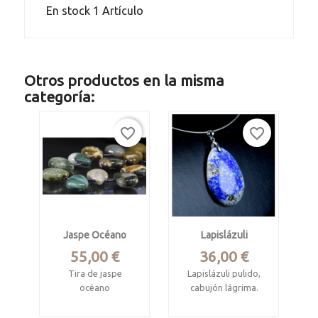
En stock
1 Artículo
Otros productos en la misma
categoría:
favorite_border
favorite_border
Jaspe Océano
Lapislázuli
Precio
Precio
55,00 €
36,00 €
Tira de jaspe
Lapislázuli pulido,
océano
cabujón lágrima.
Procede
Badakhashan,