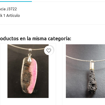
ncia
J3722
ck
1 Artículo
oductos en la misma categoría:
favorite_border