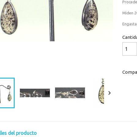
Procede 
Miden 2
Engastad
Cantid
Loaded
:
Progress
:
0%
0%
Compar

lles del producto