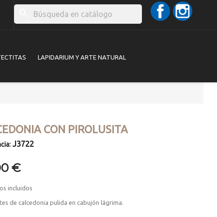
Facebook
Instag
search
TECTITAS
LAPIDARIUM Y ARTE NATURAL
CEDONIA CON PIROLUSITA
J3722
cia:
00 €
os incluidos
es de calcedonia pulida en cabujón lágrima.