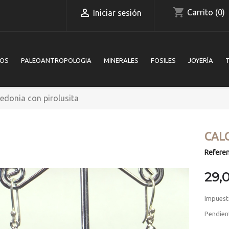
shopping_cart

Carrito
(0)
Iniciar sesión
IOS
PALEOANTROPOLOGIA
MINERALES
FOSILES
JOYERÍA
edonia con pirolusita
CAL
Referen
29,
Impuest
Pendient