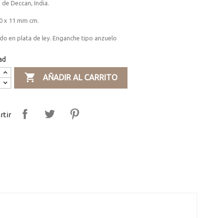
de Deccan, India.
0 x 11 mm cm.
o en plata de ley. Enganche tipo anzuelo
ad

AÑADIR AL CARRITO
tir