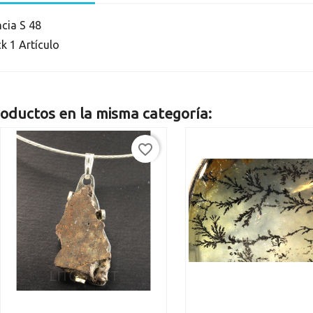
ncia
S 48
ck
1 Artículo
oductos en la misma categoría:
favorite_border