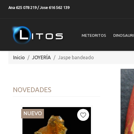
Ana 625 078 219 / Jose 616 562 139
METEORITOS
DINOSAUR
Inicio
JOYERÍA
Jaspe bandeado
NOVEDADES
NUEVO
favorite_border