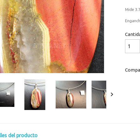
Mide 3.7
Enganche
Cantid
Compar

lles del producto