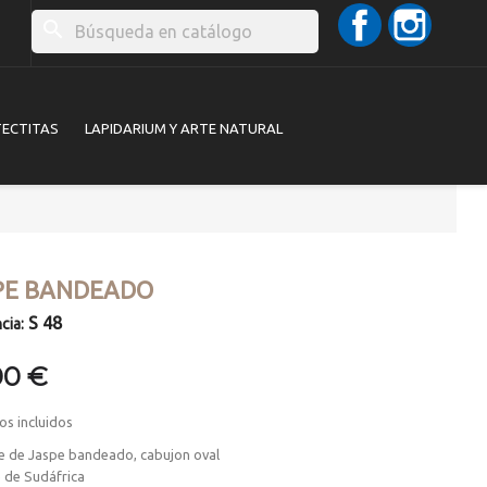
Facebook
Instag
search
TECTITAS
LAPIDARIUM Y ARTE NATURAL
PE BANDEADO
S 48
cia:
00 €
os incluidos
e de Jaspe bandeado, cabujon oval
 de Sudáfrica