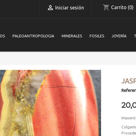
shopping_cart

Carrito
(0)
Iniciar sesión
IOS
PALEOANTROPOLOGIA
MINERALES
FOSILES
JOYERÍA
JAS
Referen
20,
Impuest
Colgant
Procede