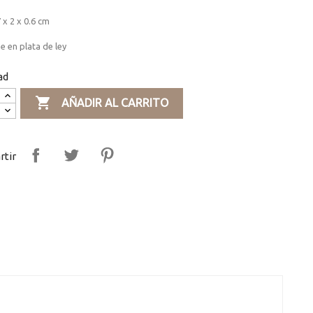
 x 2 x 0.6 cm
 en plata de ley
ad

AÑADIR AL CARRITO
tir