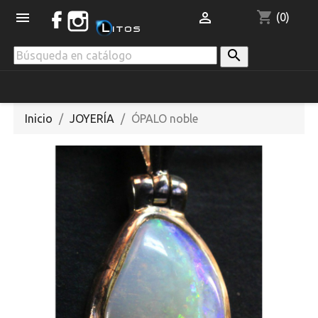
shopping_cart


(0)

Inicio
JOYERÍA
ÓPALO noble