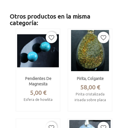
Otros productos en la misma
categoría:
favorite_border
favorite_border
Pendientes De
Pirita, Colgante
Magnesita
Precio
58,00 €
Precio
5,00 €
Pirita cristalizada
Esfera de howlita
irisada sobre placa
de calcita
Miden 8 mm de
diámetro
Procede de Rusia
Enganche (tipo
Pieza de 3 x 2 x 0.6
favorite_border
favorite_border